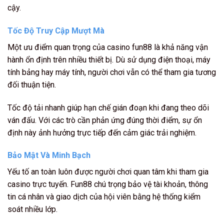
cậy.
Tốc Độ Truy Cập Mượt Mà
Một ưu điểm quan trọng của casino fun88 là khả năng vận
hành ổn định trên nhiều thiết bị. Dù sử dụng điện thoại, máy
tính bảng hay máy tính, người chơi vẫn có thể tham gia tương
đối thuận tiện.
Tốc độ tải nhanh giúp hạn chế gián đoạn khi đang theo dõi
ván đấu. Với các trò cần phản ứng đúng thời điểm, sự ổn
định này ảnh hưởng trực tiếp đến cảm giác trải nghiệm.
Bảo Mật Và Minh Bạch
Yếu tố an toàn luôn được người chơi quan tâm khi tham gia
casino trực tuyến. Fun88 chú trọng bảo vệ tài khoản, thông
tin cá nhân và giao dịch của hội viên bằng hệ thống kiểm
soát nhiều lớp.