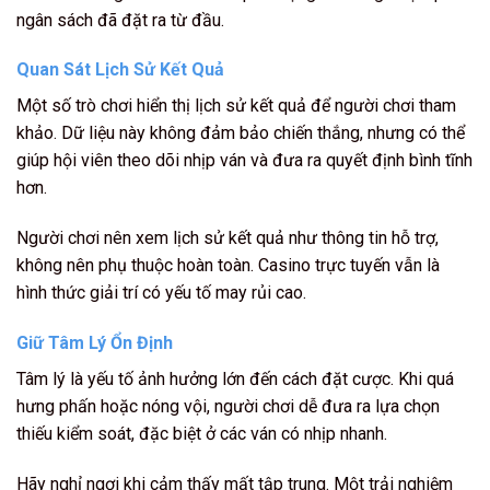
ngân sách đã đặt ra từ đầu.
Quan Sát Lịch Sử Kết Quả
Một số trò chơi hiển thị lịch sử kết quả để người chơi tham
khảo. Dữ liệu này không đảm bảo chiến thắng, nhưng có thể
giúp hội viên theo dõi nhịp ván và đưa ra quyết định bình tĩnh
hơn.
Người chơi nên xem lịch sử kết quả như thông tin hỗ trợ,
không nên phụ thuộc hoàn toàn. Casino trực tuyến vẫn là
hình thức giải trí có yếu tố may rủi cao.
Giữ Tâm Lý Ổn Định
Tâm lý là yếu tố ảnh hưởng lớn đến cách đặt cược. Khi quá
hưng phấn hoặc nóng vội, người chơi dễ đưa ra lựa chọn
thiếu kiểm soát, đặc biệt ở các ván có nhịp nhanh.
Hãy nghỉ ngơi khi cảm thấy mất tập trung. Một trải nghiệm