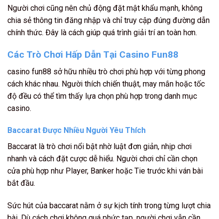
Người chơi cũng nên chủ động đặt mật khẩu mạnh, không
chia sẻ thông tin đăng nhập và chỉ truy cập đúng đường dẫn
chính thức. Đây là cách giúp quá trình giải trí an toàn hơn.
Các Trò Chơi Hấp Dẫn Tại Casino Fun88
casino fun88 sở hữu nhiều trò chơi phù hợp với từng phong
cách khác nhau. Người thích chiến thuật, may mắn hoặc tốc
độ đều có thể tìm thấy lựa chọn phù hợp trong danh mục
casino.
Baccarat Được Nhiều Người Yêu Thích
Baccarat là trò chơi nổi bật nhờ luật đơn giản, nhịp chơi
nhanh và cách đặt cược dễ hiểu. Người chơi chỉ cần chọn
cửa phù hợp như Player, Banker hoặc Tie trước khi ván bài
bắt đầu.
Sức hút của baccarat nằm ở sự kịch tính trong từng lượt chia
bài. Dù cách chơi không quá phức tạp, người chơi vẫn cần