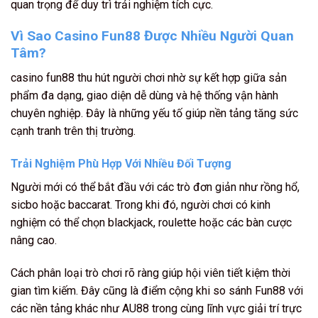
quan trọng để duy trì trải nghiệm tích cực.
Vì Sao Casino Fun88 Được Nhiều Người Quan
Tâm?
casino fun88 thu hút người chơi nhờ sự kết hợp giữa sản
phẩm đa dạng, giao diện dễ dùng và hệ thống vận hành
chuyên nghiệp. Đây là những yếu tố giúp nền tảng tăng sức
cạnh tranh trên thị trường.
Trải Nghiệm Phù Hợp Với Nhiều Đối Tượng
Người mới có thể bắt đầu với các trò đơn giản như rồng hổ,
sicbo hoặc baccarat. Trong khi đó, người chơi có kinh
nghiệm có thể chọn blackjack, roulette hoặc các bàn cược
nâng cao.
Cách phân loại trò chơi rõ ràng giúp hội viên tiết kiệm thời
gian tìm kiếm. Đây cũng là điểm cộng khi so sánh Fun88 với
các nền tảng khác như AU88 trong cùng lĩnh vực giải trí trực