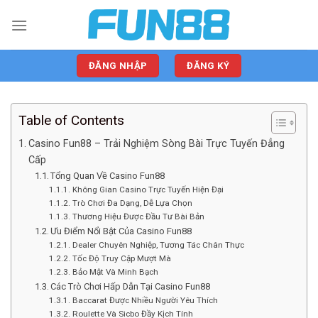
Skip
to
content
ĐĂNG NHẬP
ĐĂNG KÝ
Table of Contents
Casino Fun88 – Trải Nghiệm Sòng Bài Trực Tuyến Đẳng
Cấp
Tổng Quan Về Casino Fun88
Không Gian Casino Trực Tuyến Hiện Đại
Trò Chơi Đa Dạng, Dễ Lựa Chọn
Thương Hiệu Được Đầu Tư Bài Bản
Ưu Điểm Nổi Bật Của Casino Fun88
Dealer Chuyên Nghiệp, Tương Tác Chân Thực
Tốc Độ Truy Cập Mượt Mà
Bảo Mật Và Minh Bạch
Các Trò Chơi Hấp Dẫn Tại Casino Fun88
Baccarat Được Nhiều Người Yêu Thích
Roulette Và Sicbo Đầy Kịch Tính