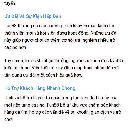
tuyến.
Ưu Đãi Và Sự Kiện Hấp Dẫn
Fun88 thường có các chương trình khuyến mãi dành cho
thành viên mới và hội viên đang hoạt động. Những ưu đãi
này giúp người chơi có thêm cơ hội trải nghiệm nhiều trò
casino hơn.
Tuy nhiên, trước khi nhận thưởng, người chơi nên đọc kỹ điều
kiện áp dụng. Việc hiểu rõ quy định giúp tránh nhầm lẫn và
tận dụng ưu đãi một cách hiệu quả hơn.
Hỗ Trợ Khách Hàng Nhanh Chóng
Dịch vụ hỗ trợ là yếu tố quan trọng tạo nên độ tin cậy của
một nền tảng casino. Fun88 bố trí khu vực chăm sóc khách
hàng dễ tìm, hỗ trợ các vấn đề về tài khoản, giao dịch và trò
chơi.