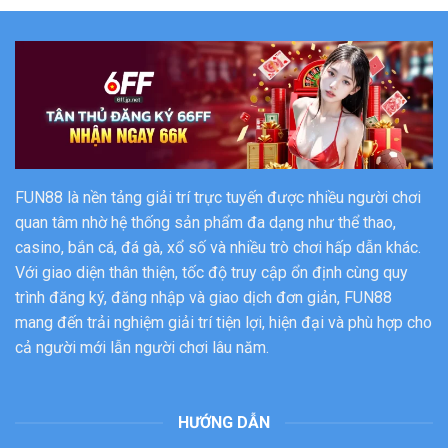
FUN88
là nền tảng giải trí trực tuyến được nhiều người chơi
quan tâm nhờ hệ thống sản phẩm đa dạng như thể thao,
casino, bắn cá, đá gà, xổ số và nhiều trò chơi hấp dẫn khác.
Với giao diện thân thiện, tốc độ truy cập ổn định cùng quy
trình đăng ký, đăng nhập và giao dịch đơn giản, FUN88
mang đến trải nghiệm giải trí tiện lợi, hiện đại và phù hợp cho
cả người mới lẫn người chơi lâu năm.
HƯỚNG DẪN