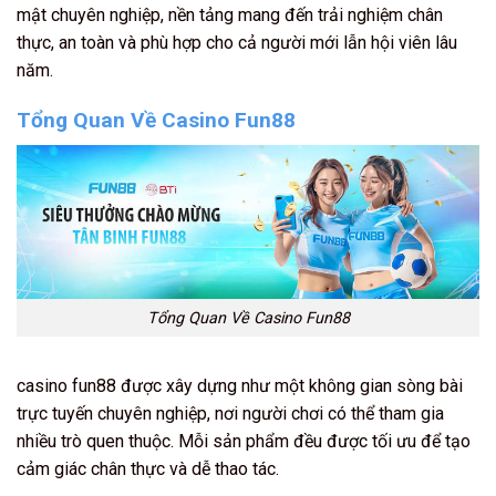
mật chuyên nghiệp, nền tảng mang đến trải nghiệm chân
thực, an toàn và phù hợp cho cả người mới lẫn hội viên lâu
năm.
Tổng Quan Về Casino Fun88
Tổng Quan Về Casino Fun88
casino fun88 được xây dựng như một không gian sòng bài
trực tuyến chuyên nghiệp, nơi người chơi có thể tham gia
nhiều trò quen thuộc. Mỗi sản phẩm đều được tối ưu để tạo
cảm giác chân thực và dễ thao tác.